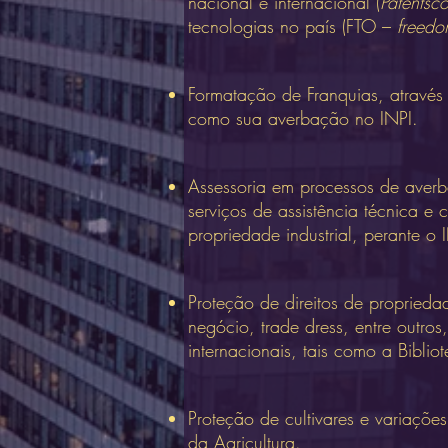
nacional e internacional (
Patentsc
tecnologias no país (FTO –
freedo
Formatação de Franquias, através 
como sua averbação no INPI.
Assessoria em processos de averba
serviços de assistência técnica e 
propriedade industrial, perante o 
Proteção de direitos de propriedad
negócio, trade dress, entre outro
internacionais, tais como a Bibl
Proteção de cultivares e variaçõe
da Agricultura.