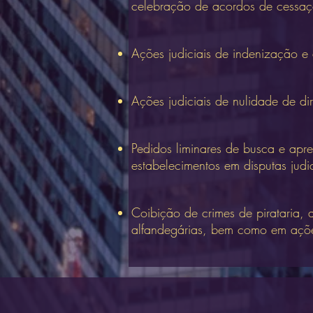
celebração de acordos de cessaç
Ações judiciais de indenização e 
Ações judiciais de nulidade de dir
Pedidos liminares de busca e apre
estabelecimentos em disputas judi
Coibição de crimes de pirataria,
alfandegárias, bem como em açõe